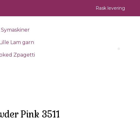
Rask levering
Symaskiner
Lille Lam garn
Search 
oked Zpagetti
der Pink 3511