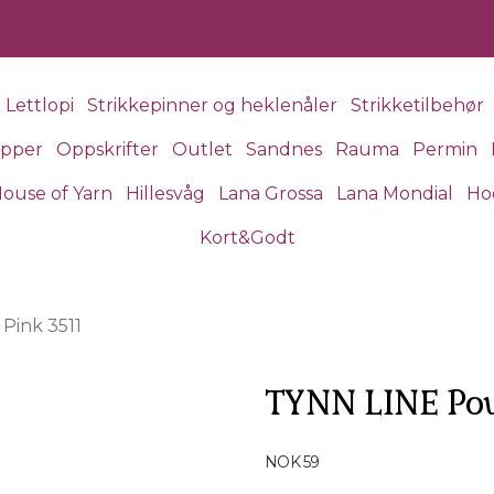
Lettlopi
Strikkepinner og heklenåler
Strikketilbehør
apper
Oppskrifter
Outlet
Sandnes
Rauma
Permin
ouse of Yarn
Hillesvåg
Lana Grossa
Lana Mondial
Ho
Kort&Godt
Pink 3511
TYNN LINE Pow
Produktdetaljer
NOK 59