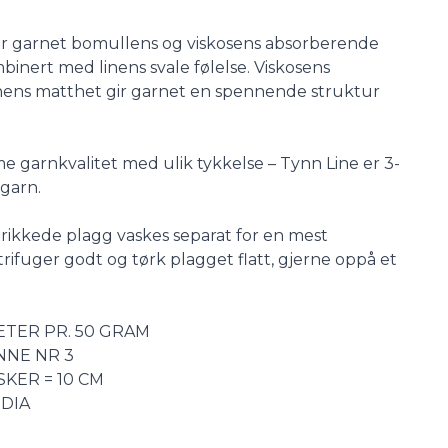
r garnet bomullens og viskosens absorberende
nert med linens svale følelse. Viskosens
ens matthet gir garnet en spennende struktur
e garnkvalitet med ulik tykkelse – Tynn Line er 3-
 garn.
trikkede plagg vaskes separat for en mest
ifuger godt og tørk plagget flatt, gjerne oppå et
ETER PR. 50 GRAM
NNE NR 3
KER = 10 CM
NDIA