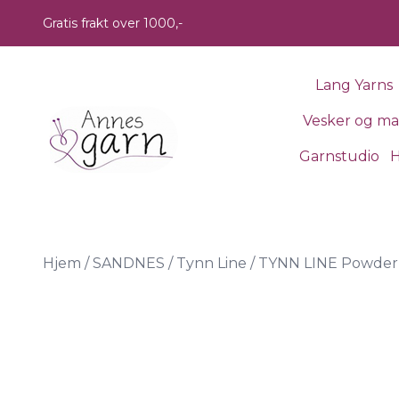
Skip to main content
Gratis frakt over 1000,-
Lang Yarns
Vesker og m
Garnstudio
H
Hjem
/
SANDNES
/
Tynn Line
/
TYNN LINE Powder 