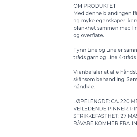
Description
OM PRODUKTET
Med denne blandingen få
og myke egenskaper, kombi
blankhet sammen med lin
og overflate.
Tynn Line og Line er samm
tråds garn og Line 4-tråds
Vi anbefaler at alle hånds
skånsom behandling. Sentr
håndkle.
LØPELENGDE: CA. 220 M
VEILEDENDE PINNER: PI
STRIKKEFASTHET: 27 MAS
RÅVARE KOMMER FRA: I