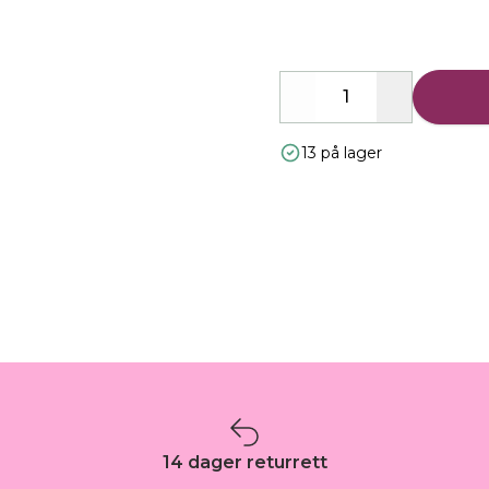
Decrease
Increase
13 på lager
14 dager returrett