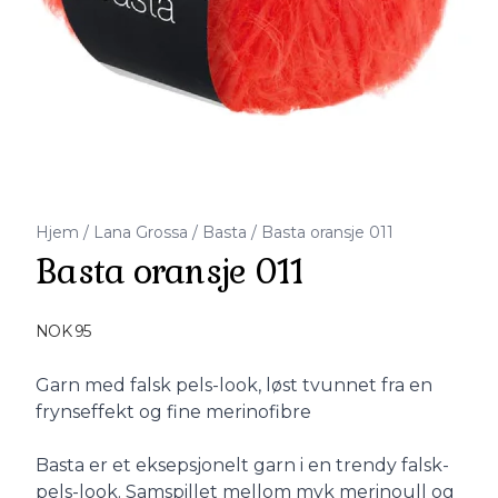
Hjem
/
Lana Grossa
/
Basta
/
Basta oransje 011
Basta oransje 011
Produktdetaljer
NOK 95
Description
Garn med falsk pels-look, løst tvunnet fra en
frynseffekt og fine merinofibre
Basta er et eksepsjonelt garn i en trendy falsk-
pels-look. Samspillet mellom myk merinoull og