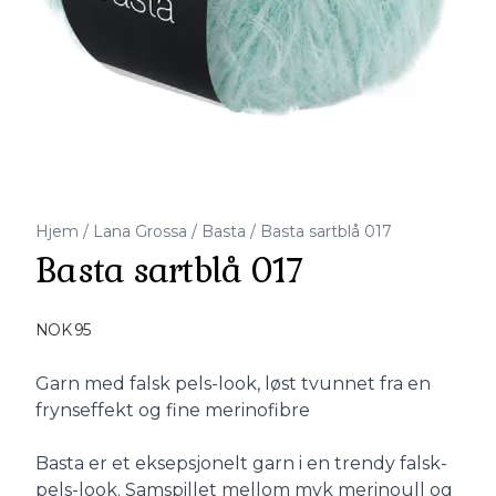
Hjem
/
Lana Grossa
/
Basta
/
Basta sartblå 017
Basta sartblå 017
Produktdetaljer
NOK 95
Description
Garn med falsk pels-look, løst tvunnet fra en
frynseffekt og fine merinofibre
Basta er et eksepsjonelt garn i en trendy falsk-
pels-look. Samspillet mellom myk merinoull og