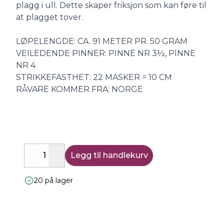
plagg i ull. Dette skaper friksjon som kan føre til
at plagget tover.
LØPELENGDE: CA. 91 METER PR. 50 GRAM
VEILEDENDE PINNER: PINNE NR 3½, PINNE
NR 4
STRIKKEFASTHET: 22 MASKER = 10 CM
RÅVARE KOMMER FRA: NORGE
Legg til handlekurv
Decrease
Increase
20 på lager