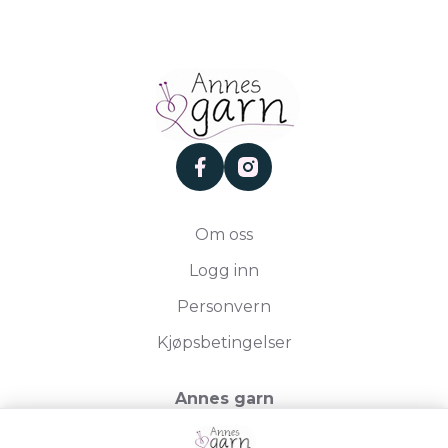
facebook
instagram
Om oss
Logg inn
Personvern
Kjøpsbetingelser
Annes garn
Storgata 19, 2750 Gran
Org.nr. 994050613