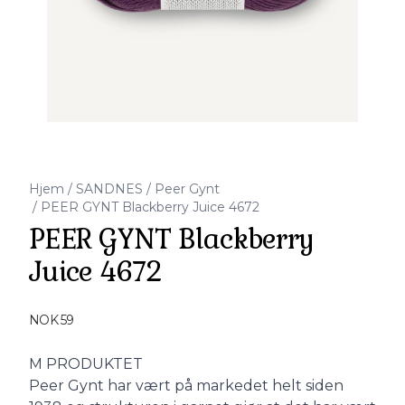
Hjem
/
SANDNES
/
Peer Gynt
/
PEER GYNT Blackberry Juice 4672
PEER GYNT Blackberry
Juice 4672
Produktdetaljer
NOK 59
Description
M PRODUKTET
Peer Gynt har vært på markedet helt siden