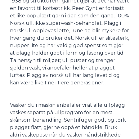
1938 og strukturen i garnet gjør at det har vært
en favoritt til koftestrikk. Peer Gynt er fortsatt
et like populært garn i dag som den gang. 100%
Norsk ull, ikke superwash-behandlet. Plagg i
norsk ull oppleves lette, lune og blir mykere for
hver gang du bruker det. Norsk ull er slitesterk,
nupper lite og har veldig god spenst som gjør
at plagg holder godt i form og fasong over tid.
Ta hensyn til miljøet; ull puster og trenger
sjelden vask, vi anbefaler heller at plagget
luftes. Plagg av norsk ull har lang levetid og
kan være like fine i flere generasjoner.
Vasker du i maskin anbefaler vi at alle ullplagg
vaskes separat på ullprogram for en mest
skånsom behandling. Sentrifuger godt og tørk
plagget flatt, gjerne oppå et håndkle. Bruk
aldri vaskepose når du vasker håndstrikkede