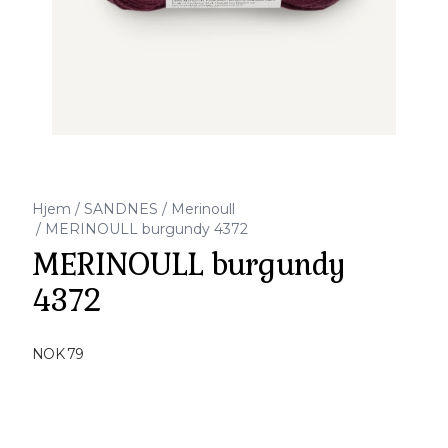
Hjem
/
SANDNES
/
Merinoull
/
MERINOULL burgundy 4372
MERINOULL burgundy
4372
Produktdetaljer
NOK 79
Description