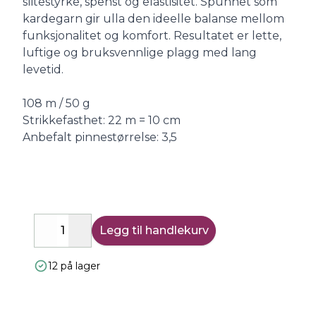
slitestyrke, spenst og elastisitet. Spunnet som
kardegarn gir ulla den ideelle balanse mellom
funksjonalitet og komfort. Resultatet er lette,
luftige og bruksvennlige plagg med lang
levetid.
108 m / 50 g
Strikkefasthet: 22 m = 10 cm
Anbefalt pinnestørrelse: 3,5
Legg til handlekurv
Decrease
Increase
12 på lager