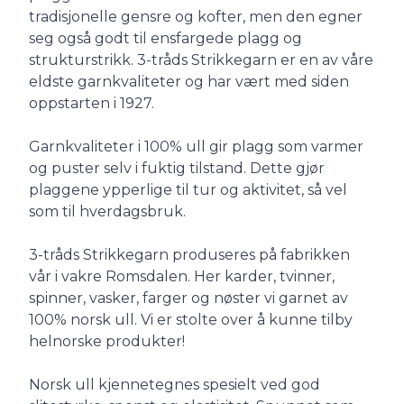
tradisjonelle gensre og kofter, men den egner
seg også godt til ensfargede plagg og
strukturstrikk. 3-tråds Strikkegarn er en av våre
eldste garnkvaliteter og har vært med siden
oppstarten i 1927.
Garnkvaliteter i 100% ull gir plagg som varmer
og puster selv i fuktig tilstand. Dette gjør
plaggene ypperlige til tur og aktivitet, så vel
som til hverdagsbruk.
3-tråds Strikkegarn produseres på fabrikken
vår i vakre Romsdalen. Her karder, tvinner,
spinner, vasker, farger og nøster vi garnet av
100% norsk ull. Vi er stolte over å kunne tilby
helnorske produkter!
Norsk ull kjennetegnes spesielt ved god