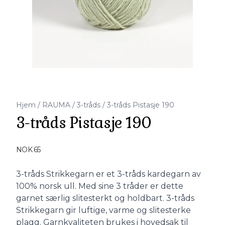
Hjem
/
RAUMA
/
3-tråds
/
3-tråds Pistasje 190
3-tråds Pistasje 190
Produktdetaljer
NOK 65
Description
3-tråds Strikkegarn er et 3-tråds kardegarn av
100% norsk ull. Med sine 3 tråder er dette
garnet særlig slitesterkt og holdbart. 3-tråds
Strikkegarn gir luftige, varme og slitesterke
plagg. Garnkvaliteten brukes i hovedsak til