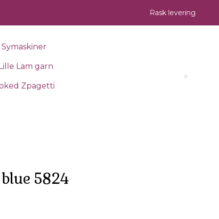
Rask levering
Symaskiner
Lille Lam garn
Search 
oked Zpagetti
 blue 5824