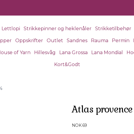
Lettlopi
Strikkepinner og heklenåler
Strikketilbehør
apper
Oppskrifter
Outlet
Sandnes
Rauma
Permin
ouse of Yarn
Hillesvåg
Lana Grossa
Lana Mondial
Ho
Kort&Godt
4
Atlas provence
Produktdetaljer
NOK 69