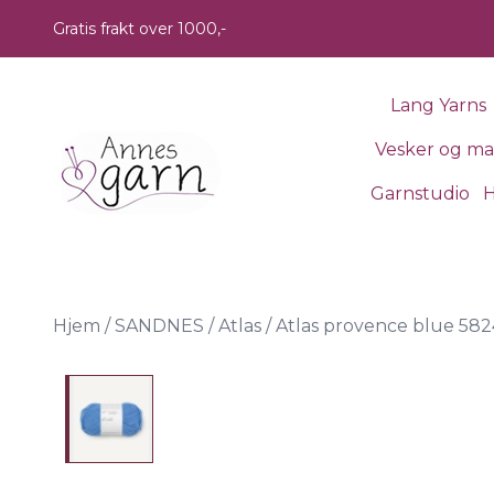
Skip to main content
Gratis frakt over 1000,-
Lang Yarns
Vesker og m
Garnstudio
H
Hjem
/
SANDNES
/
Atlas
/
Atlas provence blue 582