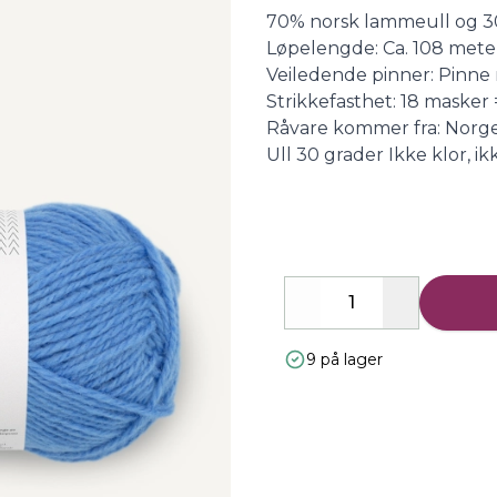
Description
70% norsk lammeull og 3
Løpelengde: Ca. 108 mete
Veiledende pinner: Pinne 
Strikkefasthet: 18 masker 
Råvare kommer fra: Norge
Ull 30 grader Ikke klor, i
Decrease
Increase
9 på lager