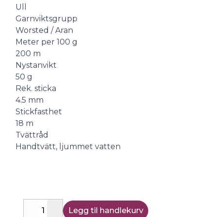
Ull
Garnviktsgrupp
Worsted / Aran
Meter per 100 g
200 m
Nystanvikt
50 g
Rek. sticka
4.5 mm
Stickfasthet
18 m
Tvättråd
Handtvätt, ljummet vatten
Legg til handlekurv
Decrease
Increase