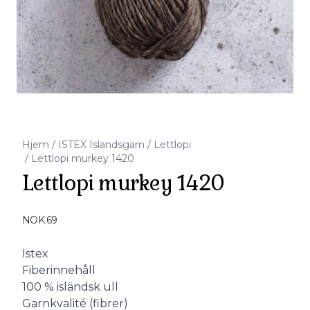
Hjem
/
ISTEX Islandsgarn
/
Lettlopi
/
Lettlopi murkey 1420
Lettlopi murkey 1420
Produktdetaljer
NOK 69
Description
Istex
Fiberinnehåll
100 % isländsk ull
Garnkvalité (fibrer)