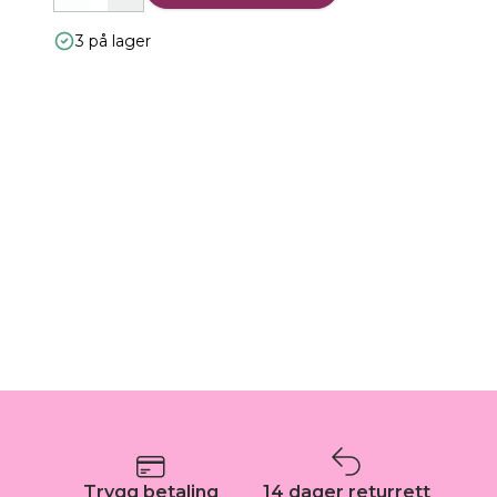
3 på lager
Trygg betaling
14 dager returrett