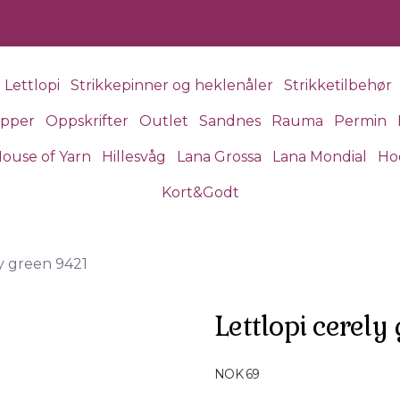
Lettlopi
Strikkepinner og heklenåler
Strikketilbehør
apper
Oppskrifter
Outlet
Sandnes
Rauma
Permin
ouse of Yarn
Hillesvåg
Lana Grossa
Lana Mondial
Ho
Kort&Godt
ly green 9421
Lettlopi cerely
Produktdetaljer
NOK 69