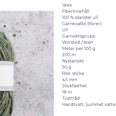
Description
Istex
Fiberinnehåll
100 % isländsk ull
Garnkvalité (fibrer)
Ull
Garnviktsgrupp
Worsted / Aran
Meter per 100 g
200 m
Nystanvikt
50 g
Rek. sticka
4.5 mm
Stickfasthet
18 m
Tvättråd
Handtvätt, ljummet vatt