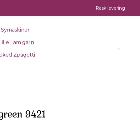
Rask levering
Symaskiner
Lille Lam garn
Search 
oked Zpagetti
 green 9421