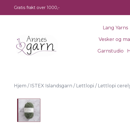
Skip to main content
Gratis frakt over 1000,-
Lang Yarns
Vesker og m
Garnstudio
H
Hjem
/
ISTEX Islandsgarn
/
Lettlopi
/
Lettlopi cere