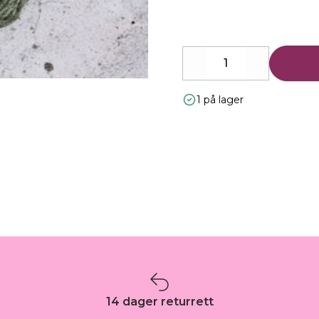
Decrease
Increase
1 på lager
14 dager returrett