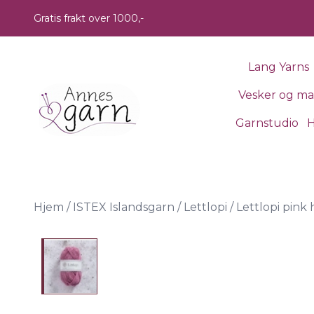
Skip to main content
Gratis frakt over 1000,-
Lang Yarns
Vesker og m
Garnstudio
H
Hjem
/
ISTEX Islandsgarn
/
Lettlopi
/
Lettlopi pink 