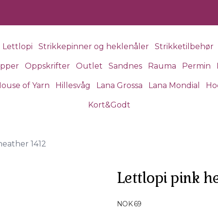
Lettlopi
Strikkepinner og heklenåler
Strikketilbehør
apper
Oppskrifter
Outlet
Sandnes
Rauma
Permin
ouse of Yarn
Hillesvåg
Lana Grossa
Lana Mondial
Ho
Kort&Godt
heather 1412
Lettlopi pink h
Produktdetaljer
NOK 69