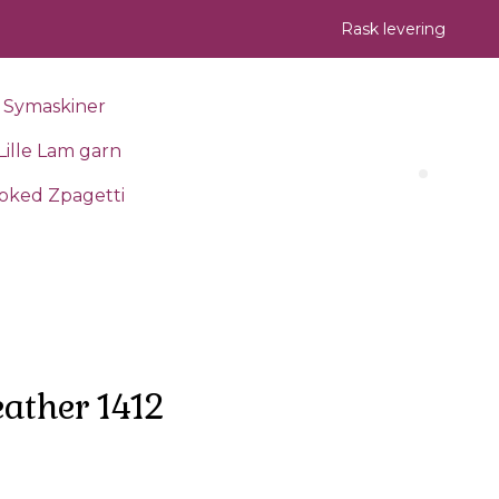
Rask levering
Symaskiner
Lille Lam garn
Search 
oked Zpagetti
eather 1412