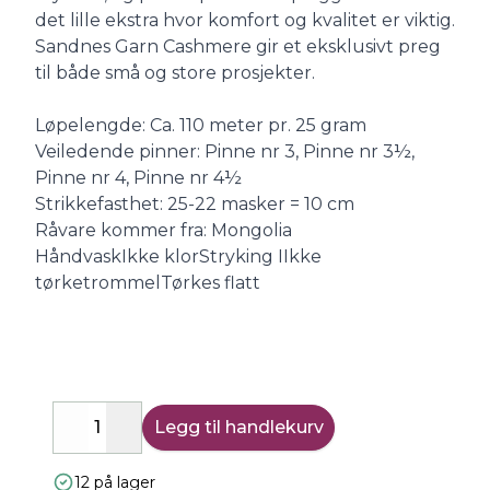
det lille ekstra hvor komfort og kvalitet er viktig.
Sandnes Garn Cashmere gir et eksklusivt preg
til både små og store prosjekter.
Løpelengde: Ca. 110 meter pr. 25 gram
Veiledende pinner: Pinne nr 3, Pinne nr 3½,
Pinne nr 4, Pinne nr 4½
Strikkefasthet: 25-22 masker = 10 cm
Råvare kommer fra: Mongolia
HåndvaskIkke klorStryking IIkke
tørketrommelTørkes flatt
Legg til handlekurv
Decrease
Increase
12 på lager