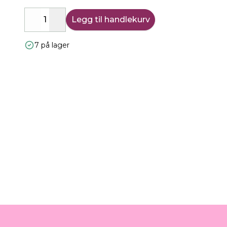
Legg til handlekurv
Decrease
Increase
7 på lager