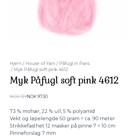
Hjem
/
House of Yarn
/
Påfugl in Paris
/
Myk Påfugl soft pink 4612
Myk Påfugl soft pink 4612
Produktdetaljer
NOK 139
NOK 97.30
Description
73 % mohair, 22 % ull, 5 % polyamid
Vekt og løpelengde 50 gram = ca. 90 meter
Strikkefasthet 12 masker på pinne 7 = 10 cm
Pinneforslag 7 mm