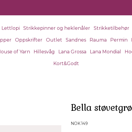
Lettlopi
Strikkepinner og heklenåler
Strikketilbehør
apper
Oppskrifter
Outlet
Sandnes
Rauma
Permin
ouse of Yarn
Hillesvåg
Lana Grossa
Lana Mondial
Ho
Kort&Godt
Bella støvetgr
Produktdetaljer
NOK 149