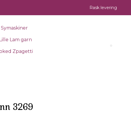
Rask levering
Symaskiner
Lille Lam garn
Search 
oked Zpagetti
ønn 3269