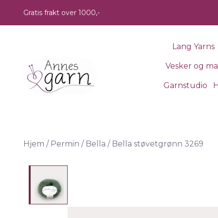
Skip to main content
Gratis frakt over 1000,-
Lang Yarns
Vesker og m
Garnstudio
H
Hjem
/
Permin
/
Bella
/
Bella støvetgrønn 3269