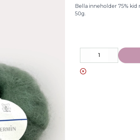
Description
Bella inneholder 75% kid 
50g.
Decrease
Increase