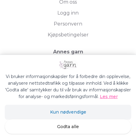
Om oss
Logg inn
Personvern
Kjøpsbetingelser
Annes garn
Storgata 19, 2750 Gran
Org.nr. 994050613
Vi bruker informasjonskapsler for å forbedre din opplevelse,
analysere nettstedtrafikk og tilpasse innhold. Ved å klikke
'Godta alle' samtykker du til vår bruk av informasjonskapsler
for analyse- og markedsføringsformål.
Les mer
Annes Garn © 2026
Kun nødvendige
Siden driftes av
Shoplabs
Godta alle