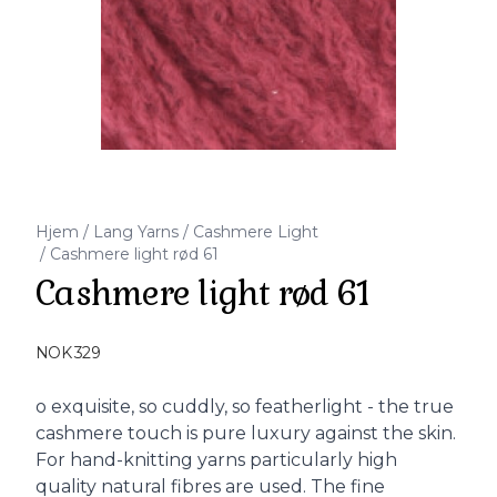
Hjem
/
Lang Yarns
/
Cashmere Light
/
Cashmere light rød 61
Cashmere light rød 61
Produktdetaljer
NOK 329
Description
o exquisite, so cuddly, so featherlight - the true
cashmere touch is pure luxury against the skin.
For hand-knitting yarns particularly high
quality natural fibres are used. The fine