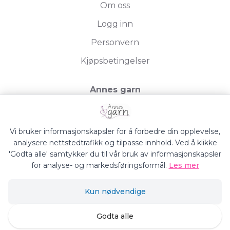
Om oss
Logg inn
Personvern
Kjøpsbetingelser
Annes garn
Storgata 19, 2750 Gran
Org.nr. 994050613
Vi bruker informasjonskapsler for å forbedre din opplevelse,
analysere nettstedtrafikk og tilpasse innhold. Ved å klikke
'Godta alle' samtykker du til vår bruk av informasjonskapsler
for analyse- og markedsføringsformål.
Les mer
Annes Garn © 2026
Kun nødvendige
Siden driftes av
Shoplabs
Godta alle