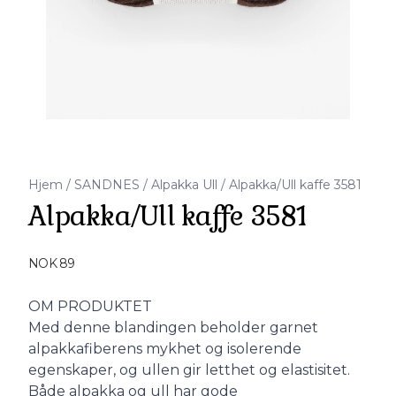
Hjem
/
SANDNES
/
Alpakka Ull
/
Alpakka/Ull kaffe 3581
Alpakka/Ull kaffe 3581
Produktdetaljer
NOK 89
Description
OM PRODUKTET
Med denne blandingen beholder garnet
alpakkafiberens mykhet og isolerende
egenskaper, og ullen gir letthet og elastisitet.
Både alpakka og ull har gode