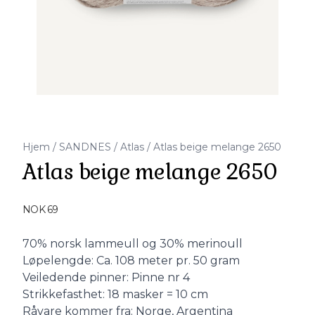
Hjem
/
SANDNES
/
Atlas
/
Atlas beige melange 2650
Atlas beige melange 2650
Produktdetaljer
NOK 69
Description
70% norsk lammeull og 30% merinoull
Løpelengde: Ca. 108 meter pr. 50 gram
Veiledende pinner: Pinne nr 4
Strikkefasthet: 18 masker = 10 cm
Råvare kommer fra: Norge, Argentina