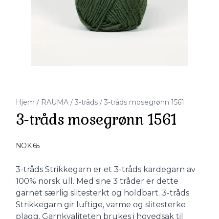
Hjem
/
RAUMA
/
3-tråds
/
3-tråds mosegrønn 1561
3-tråds mosegrønn 1561
Produktdetaljer
NOK 65
Description
3-tråds Strikkegarn er et 3-tråds kardegarn av
100% norsk ull. Med sine 3 tråder er dette
garnet særlig slitesterkt og holdbart. 3-tråds
Strikkegarn gir luftige, varme og slitesterke
plagg. Garnkvaliteten brukes i hovedsak til