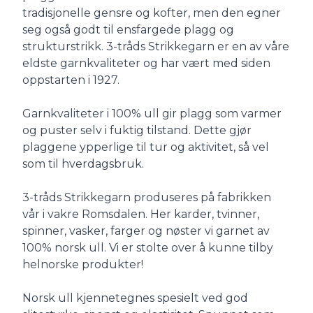
tradisjonelle gensre og kofter, men den egner
seg også godt til ensfargede plagg og
strukturstrikk. 3-tråds Strikkegarn er en av våre
eldste garnkvaliteter og har vært med siden
oppstarten i 1927.
Garnkvaliteter i 100% ull gir plagg som varmer
og puster selv i fuktig tilstand. Dette gjør
plaggene ypperlige til tur og aktivitet, så vel
som til hverdagsbruk.
3-tråds Strikkegarn produseres på fabrikken
vår i vakre Romsdalen. Her karder, tvinner,
spinner, vasker, farger og nøster vi garnet av
100% norsk ull. Vi er stolte over å kunne tilby
helnorske produkter!
Norsk ull kjennetegnes spesielt ved god