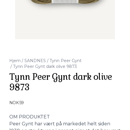
Hjem
/
SANDNES
/
Tynn Peer Gynt
/
Tynn Peer Gynt dark olive 9873
Tynn Peer Gynt dark olive
9873
Produktdetaljer
NOK 59
Description
OM PRODUKTET
Peer Gynt har vært på markedet helt siden