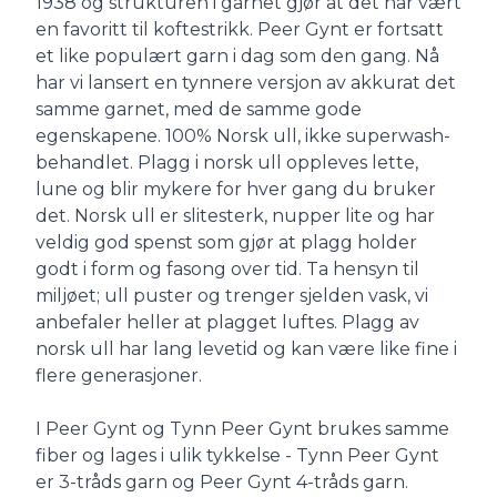
1938 og strukturen i garnet gjør at det har vært
en favoritt til koftestrikk. Peer Gynt er fortsatt
et like populært garn i dag som den gang. Nå
har vi lansert en tynnere versjon av akkurat det
samme garnet, med de samme gode
egenskapene. 100% Norsk ull, ikke superwash-
behandlet. Plagg i norsk ull oppleves lette,
lune og blir mykere for hver gang du bruker
det. Norsk ull er slitesterk, nupper lite og har
veldig god spenst som gjør at plagg holder
godt i form og fasong over tid. Ta hensyn til
miljøet; ull puster og trenger sjelden vask, vi
anbefaler heller at plagget luftes. Plagg av
norsk ull har lang levetid og kan være like fine i
flere generasjoner.
I Peer Gynt og Tynn Peer Gynt brukes samme
fiber og lages i ulik tykkelse - Tynn Peer Gynt
er 3-tråds garn og Peer Gynt 4-tråds garn.