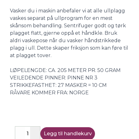
Vasker du i maskin anbefaler vi at alle ullplagg
vaskes separat på ullprogram for en mest
skånsom behandling. Sentrifuger godt og tørk
plagget flatt, gjerne oppå et håndkle. Bruk
aldri vaskepose når du vasker håndstrikkede
plagg i ull. Dette skaper friksjon som kan føre til
at plagget tover.
LØPELENGDE: CA. 205 METER PR. 50 GRAM
VEILEDENDE PINNER: PINNE NR 3
STRIKKEFASTHET: 27 MASKER = 10 CM
RÅVARE KOMMER FRA: NORGE
Legg til handlekurv
Decrease
Increase