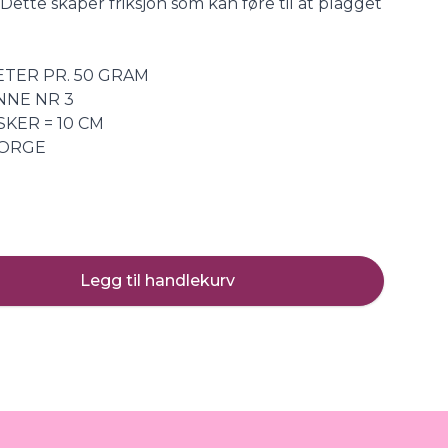
 Dette skaper friksjon som kan føre til at plagget
ETER PR. 50 GRAM
NNE NR 3
KER = 10 CM
NORGE
Legg til handlekurv