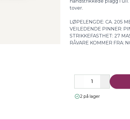
håndstrikkede plagg i ull.
tover.
LØPELENGDE: CA. 205 M
VEILEDENDE PINNER: PI
STRIKKEFASTHET: 27 MAS
RÅVARE KOMMER FRA: 
Decrease
Increase
2 på lager