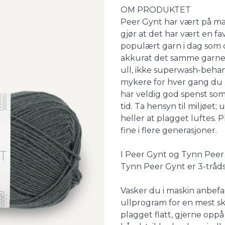
Description
OM PRODUKTET
Peer Gynt har vært på mar
gjør at det har vært en favo
populært garn i dag som d
akkurat det samme garn
ull, ikke superwash-behand
mykere for hver gang du br
har veldig god spenst som
tid. Ta hensyn til miljøet;
heller at plagget luftes. 
fine i flere generasjoner.
I Peer Gynt og Tynn Peer 
Tynn Peer Gynt er 3-tråds
Vasker du i maskin anbefal
ullprogram for en mest s
plagget flatt, gjerne opp