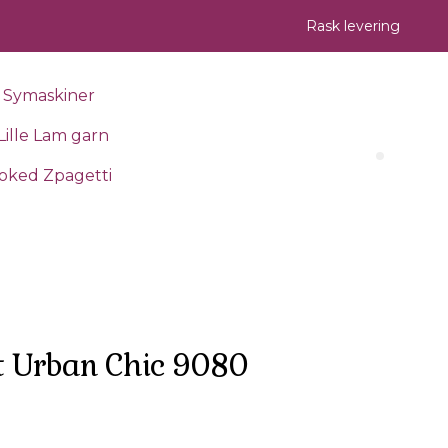
Rask levering
Symaskiner
Lille Lam garn
Search 
oked Zpagetti
t Urban Chic 9080