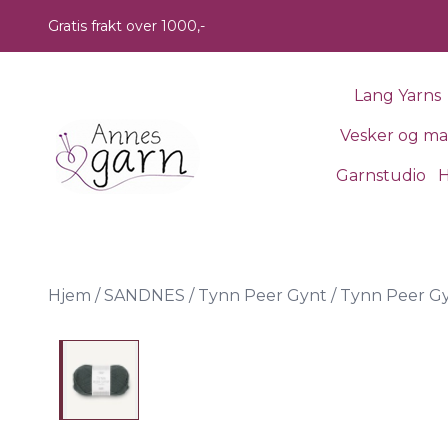
Skip to main content
Gratis frakt over 1000,-
Lang Yarns
Vesker og m
Garnstudio
H
Hjem
/
SANDNES
/
Tynn Peer Gynt
/
Tynn Peer Gy