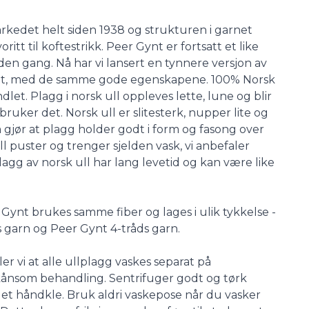
kedet helt siden 1938 og strukturen i garnet
ritt til koftestrikk. Peer Gynt er fortsatt et like
en gang. Nå har vi lansert en tynnere versjon av
et, med de samme gode egenskapene. 100% Norsk
let. Plagg i norsk ull oppleves lette, lune og blir
uker det. Norsk ull er slitesterk, nupper lite og
 gjør at plagg holder godt i form og fasong over
 ull puster og trenger sjelden vask, vi anbefaler
Plagg av norsk ull har lang levetid og kan være like
Gynt brukes samme fiber og lages i ulik tykkelse -
 garn og Peer Gynt 4-tråds garn.
er vi at alle ullplagg vaskes separat på
kånsom behandling. Sentrifuger godt og tørk
å et håndkle. Bruk aldri vaskepose når du vasker