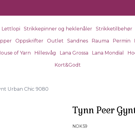
Lettlopi
Strikkepinner og heklenåler
Strikketilbehør
apper
Oppskrifter
Outlet
Sandnes
Rauma
Permin
ouse of Yarn
Hillesvåg
Lana Grossa
Lana Mondial
Ho
Kort&Godt
nt Urban Chic 9080
Tynn Peer Gyn
Produktdetaljer
NOK 59