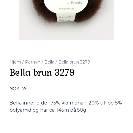
Hjem
/
Permin
/
Bella
/
Bella brun 3279
Bella brun 3279
Produktdetaljer
NOK 149
Description
Bella inneholder 75% kid mohair, 20% ull og 5%
polyamid og har ca. 145m på 50g.