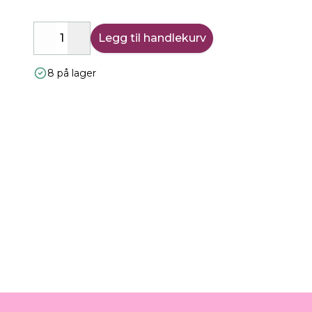
Legg til handlekurv
Decrease
Increase
8 på lager