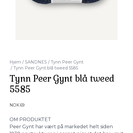
Hjem
/
SANDNES
/
Tynn Peer Gynt
/
Tynn Peer Gynt blå tweed 5585
Tynn Peer Gynt blå tweed
5585
Produktdetaljer
NOK 69
Description
OM PRODUKTET
Peer Gynt har vært på markedet helt siden