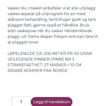
Vasker du i maskin anbefaler vi at alle ullplagg
vaskes separat på ullprogram for en mest
skånsom behandling. Sentrifuger godt og tørk
plagget flatt, gjerne oppå et håndkle. Bruk
aldri vaskepose når du vasker håndstrikkede
plagg i ull. Dette skaper friksjon som kan føre til
at plagget tover.
LØPELENGDE: CA. 205 METER PR. 50 GRAM
VEILEDENDE PINNER: PINNE NR 3
STRIKKEFASTHET: 27 MASKER = 10 CM
RÅVARE KOMMER FRA: NORGE
Legg til handlekurv
Decrease
Increase