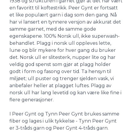
1938 og strukturen i garnet gjør at det har vært
en favoritt til koftestrikk. Peer Gynt er fortsatt
et like populært garn i dag som den gang. Nå
har vi lansert en tynnere versjon av akkurat det
samme garnet, med de samme gode
egenskapene. 100% Norsk ull, ikke superwash-
behandlet. Plagg i norsk ull oppleves lette,
lune og blir mykere for hver gang du bruker
det. Norsk ull er slitesterk, nupper lite og har
veldig god spenst som gjør at plagg holder
godt i form og fasong over tid. Ta hensyn til
miljøet; ull puster og trenger sjelden vask, vi
anbefaler heller at plagget luftes. Plagg av
norsk ull har lang levetid og kan være like fine i
flere generasjoner.
I Peer Gynt og Tynn Peer Gynt brukes samme
fiber og lages i ulik tykkelse - Tynn Peer Gynt
er 3-tråds garn og Peer Gynt 4-tråds garn.