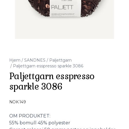
Hjem
/
SANDNES
/
Paljettgarn
/
Paljettgarn esspresso sparkle 3086
Paljettgarn esspresso
sparkle 3086
Produktdetaljer
NOK 149
Description
OM PRODUKTET:
55% bomull 45% polyester