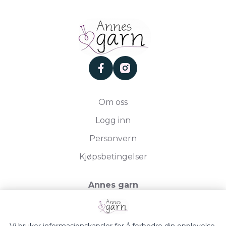
facebook
instagram
Om oss
Logg inn
Personvern
Kjøpsbetingelser
Annes garn
Storgata 19, 2750 Gran
Org.nr. 994050613