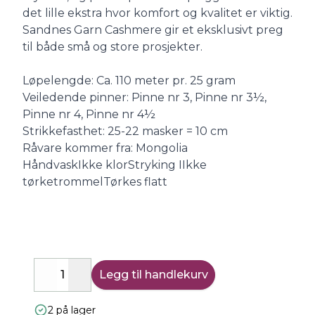
det lille ekstra hvor komfort og kvalitet er viktig.
Sandnes Garn Cashmere gir et eksklusivt preg
til både små og store prosjekter.
Løpelengde: Ca. 110 meter pr. 25 gram
Veiledende pinner: Pinne nr 3, Pinne nr 3½,
Pinne nr 4, Pinne nr 4½
Strikkefasthet: 25-22 masker = 10 cm
Råvare kommer fra: Mongolia
HåndvaskIkke klorStryking IIkke
tørketrommelTørkes flatt
Legg til handlekurv
Decrease
Increase
2 på lager