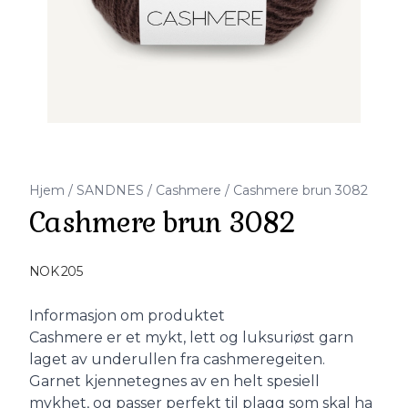
Hjem
/
SANDNES
/
Cashmere
/
Cashmere brun 3082
Cashmere brun 3082
Produktdetaljer
NOK 205
Description
Informasjon om produktet
Cashmere er et mykt, lett og luksuriøst garn
laget av underullen fra cashmeregeiten.
Garnet kjennetegnes av en helt spesiell
mykhet, og passer perfekt til plagg som skal ha