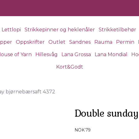
Lettlopi
Strikkepinner og heklenåler
Strikketilbehør
apper
Oppskrifter
Outlet
Sandnes
Rauma
Permin
ouse of Yarn
Hillesvåg
Lana Grossa
Lana Mondial
Ho
Kort&Godt
y bjørnebærsaft 4372
Double sunday
Produktdetaljer
NOK 79