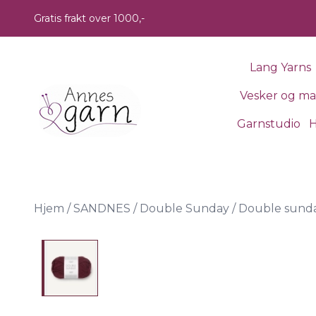
Skip to main content
Gratis frakt over 1000,-
Lang Yarns
Vesker og m
Garnstudio
H
Hjem
/
SANDNES
/
Double Sunday
/
Double sunda