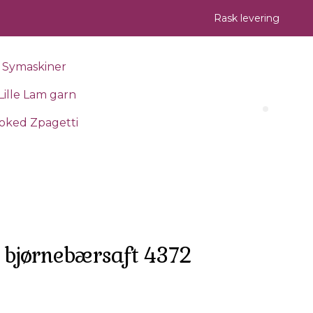
Rask levering
Symaskiner
Lille Lam garn
Search 
oked Zpagetti
 bjørnebærsaft 4372