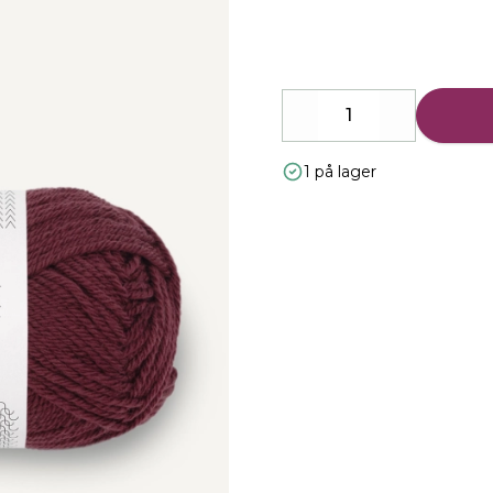
Description
Decrease
Increase
1 på lager