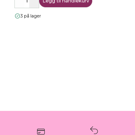
Legg til handlekurv
Decrease
Increase
3 på lager