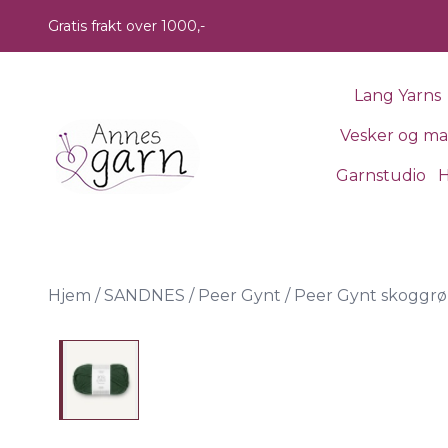
Skip to main content
Gratis frakt over 1000,-
Lang Yarns
Vesker og m
Garnstudio
H
Hjem
/
SANDNES
/
Peer Gynt
/
Peer Gynt skoggr