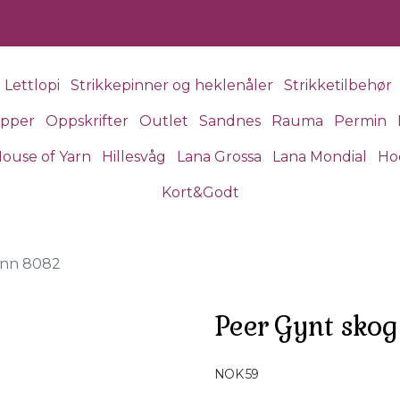
Lettlopi
Strikkepinner og heklenåler
Strikketilbehør
apper
Oppskrifter
Outlet
Sandnes
Rauma
Permin
ouse of Yarn
Hillesvåg
Lana Grossa
Lana Mondial
Ho
Kort&Godt
ønn 8082
Peer Gynt sko
Produktdetaljer
NOK 59