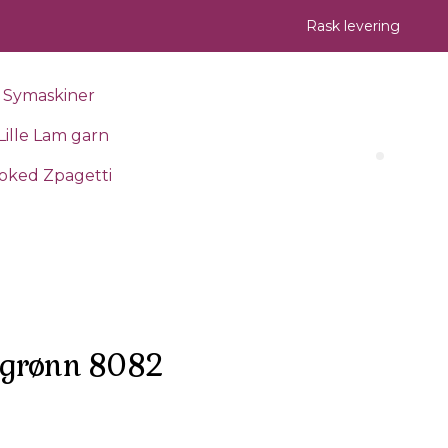
Rask levering
Symaskiner
Lille Lam garn
Search 
oked Zpagetti
ggrønn 8082