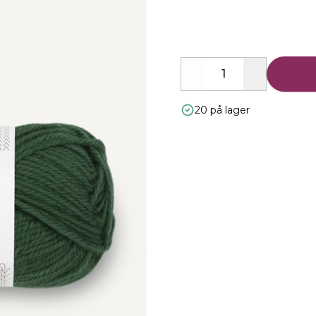
Description
Decrease
Increase
20 på lager