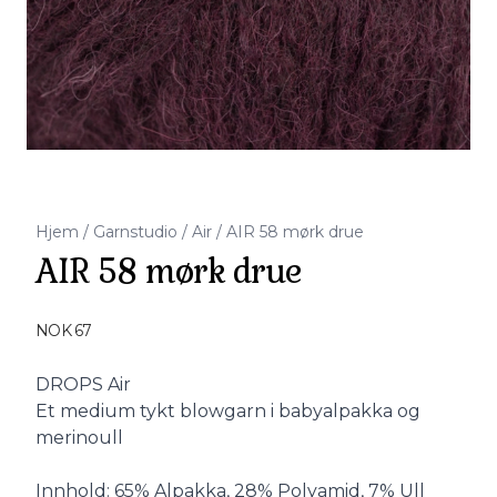
Hjem
/
Garnstudio
/
Air
/
AIR 58 mørk drue
AIR 58 mørk drue
Produktdetaljer
NOK 67
Description
DROPS Air
Et medium tykt blowgarn i babyalpakka og
merinoull
Innhold: 65% Alpakka, 28% Polyamid, 7% Ull