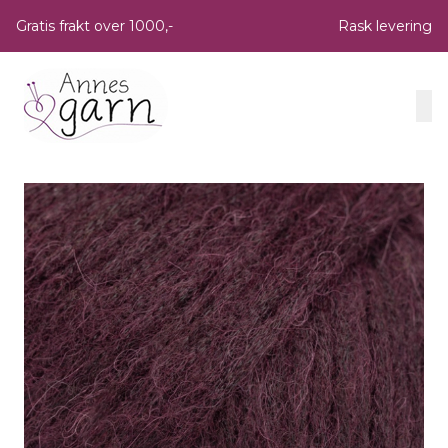
Skip to main content
Gratis frakt over 1000,-
Rask levering