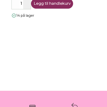
Legg til handlekurv
Decrease
Increase
14 på lager