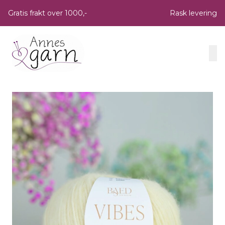
Skip to main content
Gratis frakt over 1000,-
Rask levering