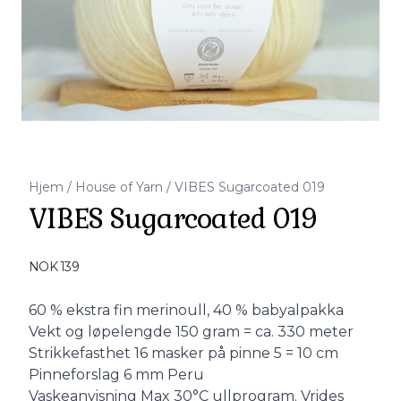
Hjem
/
House of Yarn
/
VIBES Sugarcoated 019
VIBES Sugarcoated 019
Produktdetaljer
NOK 139
Description
60 % ekstra fin merinoull, 40 % babyalpakka
Vekt og løpelengde 150 gram = ca. 330 meter
Strikkefasthet 16 masker på pinne 5 = 10 cm
Pinneforslag 6 mm Peru
Vaskeanvisning Max 30°C ullprogram. Vrides