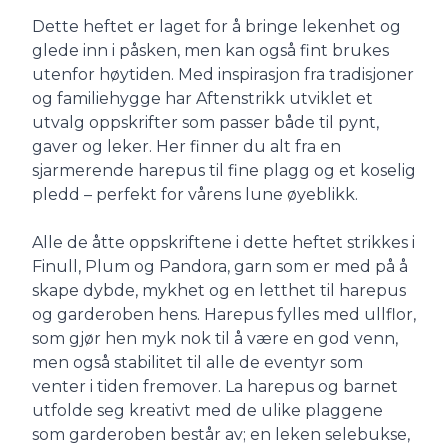
Dette heftet er laget for å bringe lekenhet og
glede inn i påsken, men kan også fint brukes
utenfor høytiden. Med inspirasjon fra tradisjoner
og familiehygge har Aftenstrikk utviklet et
utvalg oppskrifter som passer både til pynt,
gaver og leker. Her finner du alt fra en
sjarmerende harepus til fine plagg og et koselig
pledd – perfekt for vårens lune øyeblikk.
Alle de åtte oppskriftene i dette heftet strikkes i
Finull, Plum og Pandora, garn som er med på å
skape dybde, mykhet og en letthet til harepus
og garderoben hens. Harepus fylles med ullflor,
som gjør hen myk nok til å være en god venn,
men også stabilitet til alle de eventyr som
venter i tiden fremover. La harepus og barnet
utfolde seg kreativt med de ulike plaggene
som garderoben består av; en leken selebukse,