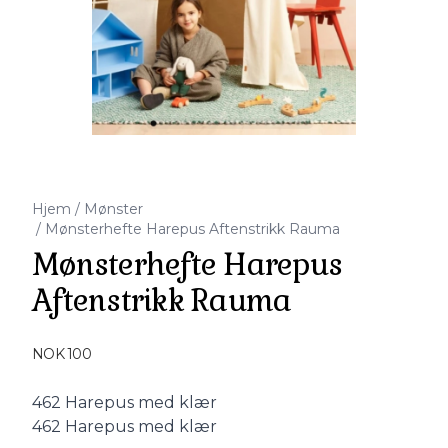
Hjem
/
Mønster
/
Mønsterhefte Harepus Aftenstrikk Rauma
Mønsterhefte Harepus
Aftenstrikk Rauma
Produktdetaljer
NOK 100
Description
462 Harepus med klær
462 Harepus med klær