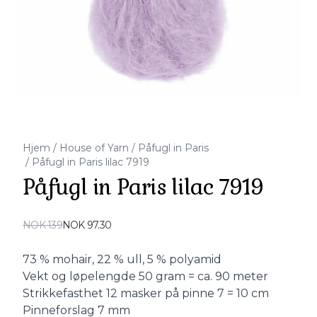
Hjem
/
House of Yarn
/
Påfugl in Paris
/
Påfugl in Paris lilac 7919
Påfugl in Paris lilac 7919
Produktdetaljer
NOK 139
NOK 97.30
Description
73 % mohair, 22 % ull, 5 % polyamid
Vekt og løpelengde 50 gram = ca. 90 meter
Strikkefasthet 12 masker på pinne 7 = 10 cm
Pinneforslag 7 mm