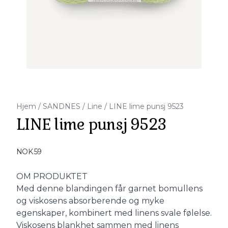
Hjem
/
SANDNES
/
Line
/
LINE lime punsj 9523
LINE lime punsj 9523
Produktdetaljer
NOK 59
Description
OM PRODUKTET
Med denne blandingen får garnet bomullens
og viskosens absorberende og myke
egenskaper, kombinert med linens svale følelse.
Viskosens blankhet sammen med linens