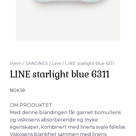
Hjem
/
SANDNES
/
Line
/
LINE starlight blue 6311
LINE starlight blue 6311
Produktdetaljer
NOK 59
Description
OM PRODUKTET
Med denne blandingen får garnet bomullens
og viskosens absorberende og myke
egenskaper, kombinert med linens svale følelse.
Viskosens blankhet sammen med linens