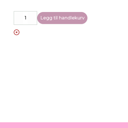
Legg til handlekurv
Decrease
Increase