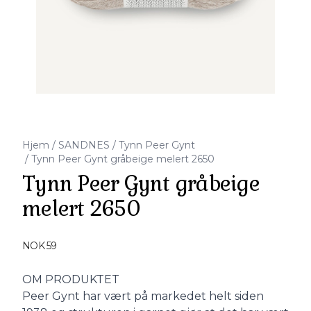
Hjem
/
SANDNES
/
Tynn Peer Gynt
/
Tynn Peer Gynt gråbeige melert 2650
Tynn Peer Gynt gråbeige
melert 2650
Produktdetaljer
NOK 59
Description
OM PRODUKTET
Peer Gynt har vært på markedet helt siden