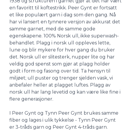
1938 og strukturen i garnet gjør at det har vært
en favoritt til koftestrikk. Peer Gynt er fortsatt
et like populært garn i dag som den gang. Nå
har vi lansert en tynnere versjon av akkurat det
samme garnet, med de samme gode
egenskapene. 100% Norsk ull, ikke superwash-
behandlet. Plagg i norsk ull oppleves lette,
lune og blir mykere for hver gang du bruker
det. Norsk ull er slitesterk, nupper lite og har
veldig god spenst som gjør at plagg holder
godt i form og fasong over tid. Ta hensyn til
miljøet; ull puster og trenger sjelden vask, vi
anbefaler heller at plagget luftes. Plagg av
norsk ull har lang levetid og kan være like fine i
flere generasjoner.
I Peer Gynt og Tynn Peer Gynt brukes samme
fiber og lages i ulik tykkelse - Tynn Peer Gynt
er 3-tråds garn og Peer Gynt 4-tråds garn.