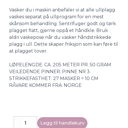
Vasker du i maskin anbefaler vi at alle ullplagg
vaskes separat på ullprogram for en mest
skånsom behandling. Sentrifuger godt og tørk
plagget flatt, gjerne oppå et håndkle. Bruk
aldri vaskepose når du vasker håndstrikkede
plagg i ull. Dette skaper friksjon som kan føre til
at plagget tover.
LØPELENGDE: CA. 205 METER PR. 50 GRAM
VEILEDENDE PINNER: PINNE NR 3
STRIKKEFASTHET: 27 MASKER = 10 CM
RÅVARE KOMMER FRA: NORGE
Legg til handlekurv
Decrease
Increase