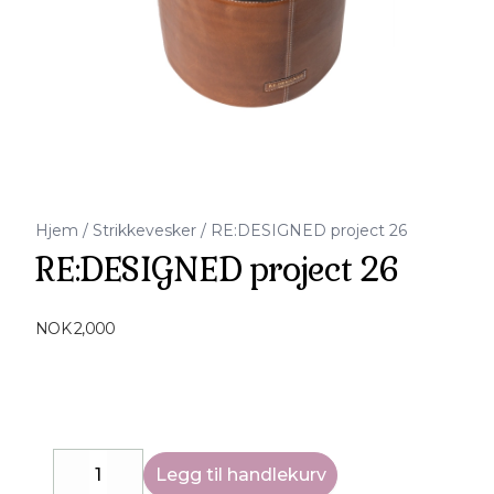
Hjem
/
Strikkevesker
/
RE:DESIGNED project 26
RE:DESIGNED project 26
Produktdetaljer
NOK 2,000
Description
Legg til handlekurv
Decrease
Increase