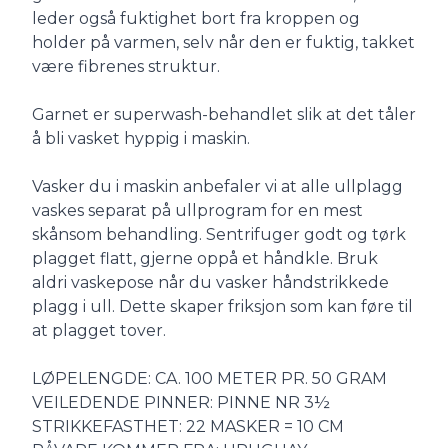
leder også fuktighet bort fra kroppen og
holder på varmen, selv når den er fuktig, takket
være fibrenes struktur.
Garnet er superwash-behandlet slik at det tåler
å bli vasket hyppig i maskin.
Vasker du i maskin anbefaler vi at alle ullplagg
vaskes separat på ullprogram for en mest
skånsom behandling. Sentrifuger godt og tørk
plagget flatt, gjerne oppå et håndkle. Bruk
aldri vaskepose når du vasker håndstrikkede
plagg i ull. Dette skaper friksjon som kan føre til
at plagget tover.
LØPELENGDE: CA. 100 METER PR. 50 GRAM
VEILEDENDE PINNER: PINNE NR 3½
STRIKKEFASTHET: 22 MASKER = 10 CM