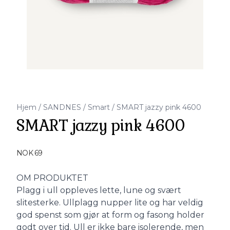
Hjem
/
SANDNES
/
Smart
/
SMART jazzy pink 4600
SMART jazzy pink 4600
Produktdetaljer
NOK 69
Description
OM PRODUKTET
Plagg i ull oppleves lette, lune og svært
slitesterke. Ullplagg nupper lite og har veldig
god spenst som gjør at form og fasong holder
godt over tid. Ull er ikke bare isolerende, men