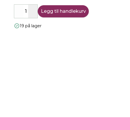
Legg til handlekurv
Decrease
Increase
19 på lager