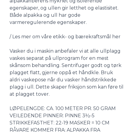
alpakkafiberens mykhet og isolerende
egenskaper, og ullen gir letthet og elastisitet.
Både alpakka og ull har gode
varmeregulerende egenskaper.
/ Les mer om våre etikk- og bærekraftsmål her
Vasker du i maskin anbefaler vi at alle ullplagg
vaskes separat på ullprogram for en mest
skånsom behandling. Sentrifuger godt og tørk
plagget flatt, gjerne oppå et håndkle. Bruk
aldri vaskepose når du vasker håndstrikkede
plagg i ull. Dette skaper friksjon som kan føre til
at plagget tover.
LØPELENGDE: CA. 100 METER PR. 50 GRAM
VEILEDENDE PINNER: PINNE 3½-5
STRIKKEFASTHET: 22-19 MASKER = 10 CM
RÅVARE KOMMER FRA: ALPAKKA FRA