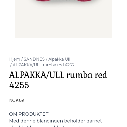
Hjem
/
SANDNES
/
Alpakka Ull
/
ALPAKKA/ULL rumba red 4255
ALPAKKA/ULL rumba red
4255
Produktdetaljer
NOK 89
Description
OM PRODUKTET
Med denne blandingen beholder garnet