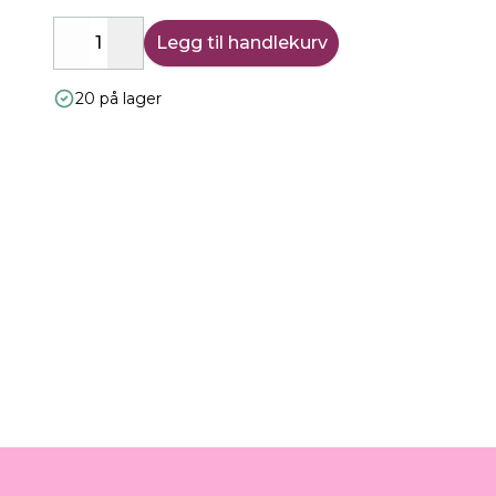
Legg til handlekurv
Decrease
Increase
20 på lager