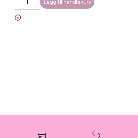
Legg til handlekurv
Decrease
Increase