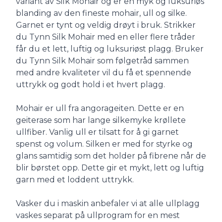
variant av Silk Mohair og er en myk og luksuriøs
blanding av den fineste mohair, ull og silke.
Garnet er tynt og veldig drøyt i bruk. Strikker
du Tynn Silk Mohair med en eller flere tråder
får du et lett, luftig og luksuriøst plagg. Bruker
du Tynn Silk Mohair som følgetråd sammen
med andre kvaliteter vil du få et spennende
uttrykk og godt hold i et hvert plagg.
Mohair er ull fra angorageiten. Dette er en
geiterase som har lange silkemyke krøllete
ullfiber. Vanlig ull er tilsatt for å gi garnet
spenst og volum. Silken er med for styrke og
glans samtidig som det holder på fibrene når de
blir børstet opp. Dette gir et mykt, lett og luftig
garn med et loddent uttrykk.
Vasker du i maskin anbefaler vi at alle ullplagg
vaskes separat på ullprogram for en mest