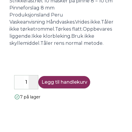
Strikkefasthet 10 masker på pinne 8 = 10 cm
Pinneforslag 8 mm
Produksjonsland Peru
Vaskeanvisning Håndvaskes.Vrides ikke.Tåler
ikke tørketrommel.Tørkes flatt.Oppbevares
liggende.Ikke klorbleking.Bruk ikke
skyllemiddel.Tåler rens normal metode.
Legg til handlekurv
Decrease
Increase
7 på lager