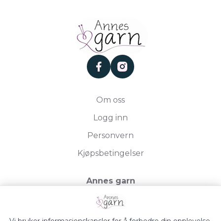
facebook
instagram
Om oss
Logg inn
Personvern
Kjøpsbetingelser
Annes garn
Storgata 19, 2750 Gran
Org.nr. 994050613