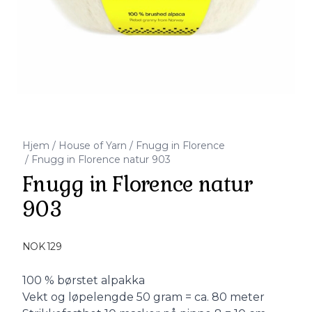
Hjem
/
House of Yarn
/
Fnugg in Florence
/
Fnugg in Florence natur 903
Fnugg in Florence natur
903
Produktdetaljer
NOK 129
Description
100 % børstet alpakka
Vekt og løpelengde 50 gram = ca. 80 meter