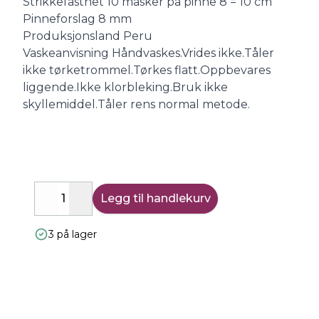
Strikkefasthet 10 masker på pinne 8 = 10 cm
Pinneforslag 8 mm
Produksjonsland Peru
Vaskeanvisning Håndvaskes.Vrides ikke.Tåler
ikke tørketrommel.Tørkes flatt.Oppbevares
liggende.Ikke klorbleking.Bruk ikke
skyllemiddel.Tåler rens normal metode.
Legg til handlekurv
Decrease
Increase
3 på lager