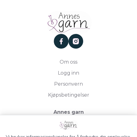
facebook
instagram
Om oss
Logg inn
Personvern
Kjøpsbetingelser
Annes garn
Storgata 19, 2750 Gran
Org.nr. 994050613