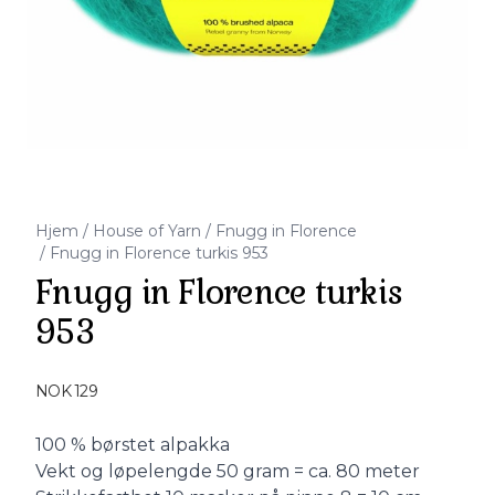
Hjem
/
House of Yarn
/
Fnugg in Florence
/
Fnugg in Florence turkis 953
Fnugg in Florence turkis
953
Produktdetaljer
NOK 129
Description
100 % børstet alpakka
Vekt og løpelengde 50 gram = ca. 80 meter