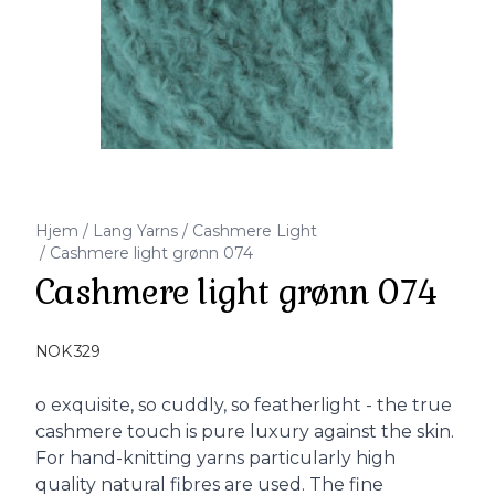
Hjem
/
Lang Yarns
/
Cashmere Light
/
Cashmere light grønn 074
Cashmere light grønn 074
Produktdetaljer
NOK 329
Description
o exquisite, so cuddly, so featherlight - the true
cashmere touch is pure luxury against the skin.
For hand-knitting yarns particularly high
quality natural fibres are used. The fine