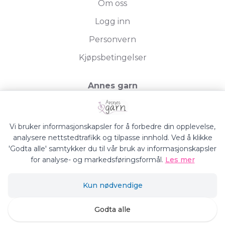
Om oss
Logg inn
Personvern
Kjøpsbetingelser
Annes garn
Storgata 19, 2750 Gran
Org.nr. 994050613
Vi bruker informasjonskapsler for å forbedre din opplevelse,
analysere nettstedtrafikk og tilpasse innhold. Ved å klikke
'Godta alle' samtykker du til vår bruk av informasjonskapsler
for analyse- og markedsføringsformål.
Les mer
Annes Garn © 2026
Kun nødvendige
Siden driftes av
Shoplabs
Godta alle