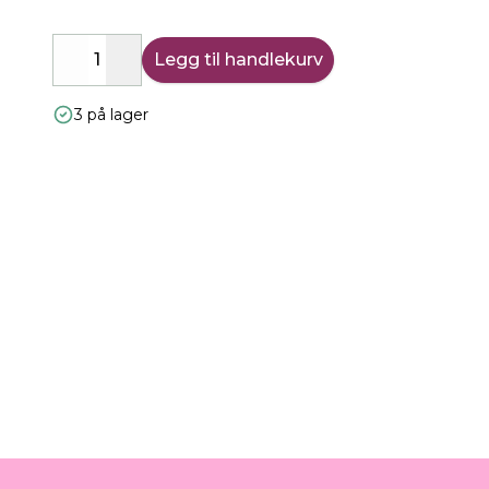
Legg til handlekurv
Decrease
Increase
3 på lager