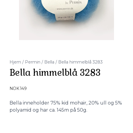
Hjem
/
Permin
/
Bella
/
Bella himmelblå 3283
Bella himmelblå 3283
Produktdetaljer
NOK 149
Description
Bella inneholder 75% kid mohair, 20% ull og 5%
polyamid og har ca. 145m på 50g.