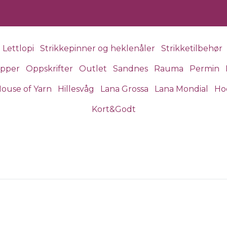
Lettlopi
Strikkepinner og heklenåler
Strikketilbehør
apper
Oppskrifter
Outlet
Sandnes
Rauma
Permin
ouse of Yarn
Hillesvåg
Lana Grossa
Lana Mondial
Ho
Kort&Godt