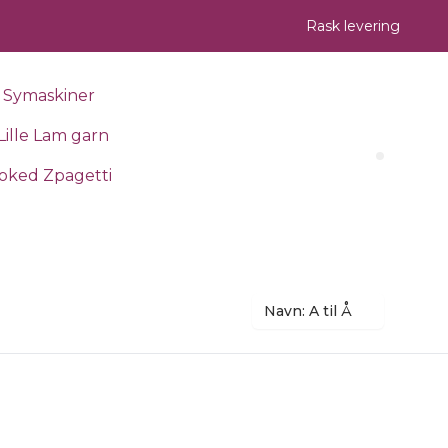
Rask levering
Symaskiner
Lille Lam garn
Search 
oked Zpagetti
Navn: A til Å