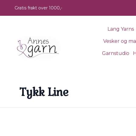
Skip to main content
Gratis frakt over 1000,-
Lang Yarns
Vesker og m
Garnstudio
H
Tykk Line